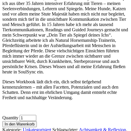
ich aus über 35 Jahren intensiver Erfahrung mit Tieren – meinen
Seelenverbindungen, Lehrern und Spiegeln. Meine Hunde, Katzen
und vor allem meine Stute Majestät haben mich nicht nur begleitet,
sondern mich tief in die unsichtbare Kommunikation zwischen Tier
und Mensch geführt. In 15 Jahren habe ich mehr als tausend
Tierkommunikationen, Readings und Guided Journeys gemacht und
mein Schwerpunkt war „Dein Tier als Spiegel deines Ichs“.
Gleichzeitig arbeitete ich als Natural Horsemanship-Trainerin,
Pferdeflüsterin und in der Aufstellungsarbeit mit Menschen in
Begleitung der Pferde. Diese vielschichtigen Einsichten führten
mich immer wieder an die Grenze zwischen sichtbarer und
unsichtbarer Welt, durch Krankheiten, Sterbeprozesse und auch
persönliche Krisen. Dieses Wissen und all meine Erfahrung fließen
heute in SoulSync ein.
Dieses Workbook lädt dich ein, dich selbst tiefgehend
kennenzulernen – mit allen Facetten, Potenzialen und auch den
Schatten. Denn erst im ehrlichen Umgang damit entsteht echte
Freiheit und nachhaltige Veränderung.
Quantity
In den Warenkorb
Kategorie:
Unkategorisiert
Schlagwörter:
Achtsamkeit & Reflexion
,