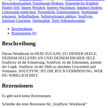
Bewusstseinsarbeit
,
Emotionale Heilung
,
Energetische Klarheit
,
Higher Self
,
Innere Weisheit
,
Inneres Wachstum
,
Intuition fördern
,
Lebenssinn entdecken
,
Persönliche Transformation
,
Seelenplan
erkennen
,
Selbstfindung
,
Selbstvertrauen stärken
,
SoulSync
,
Spiritual Coaching
,
Spiritualität
,
Tiefe Selbsterkenntnis
Beschreibung
Rezensionen (0)
Beschreibung
Dieses Workbook ist
DEIN ZUGANG ZU DEINER SEELE,
DEINEM SEELENPLAN UND DEINEM HIGHER SELF.
SoulSync ist die Erinnerung. SoulSync ist die Erkenntnis, jenseits
der Logik. SoulSync ist der Shift zu absoluter Gewissheit und
Vertrauen. SOULSYNC IST DIE RÜCKVERBINDUNG, WER
DU WIRKLICH BIST.
Rezensionen
Es gibt noch keine Rezensionen.
Schreibe die erste Rezension für „SoulSync Workbook“