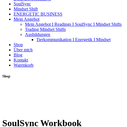
SoulSync
Mindset Shift
ENERGETIC BUSINESS
Mein Angebot
Mein Angebot I Readings I SoulSync I Mindset Shifts
Trading Mindset Shifts
Ausbildungen
Tierkommunikation I Energetik I Mindset
Shop
Über mich
Blog
Kontakt
Warenkorb
Shop
SoulSync Workbook