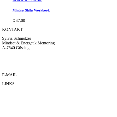
Mindset Shifts Workbook
€
47,00
KONTAKT
Sylvia Schmölzer
Mindset & Energetik Mentoring
A-7540 Güssing
www.sylviaschmoelzer.at
www.jobgrafik.at
www.krafttierkarten.com
E-MAIL
LINKS
Impressum
Datenschutz
Kontakt