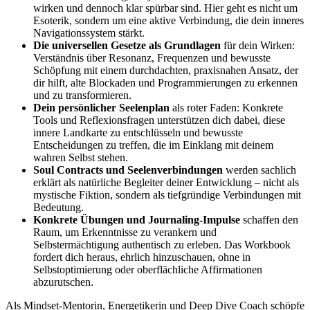
wirken und dennoch klar spürbar sind. Hier geht es nicht um
Esoterik, sondern um eine aktive Verbindung, die dein inneres
Navigationssystem stärkt.
Die universellen Gesetze als Grundlagen
für dein Wirken:
Verständnis über Resonanz, Frequenzen und bewusste
Schöpfung mit einem durchdachten, praxisnahen Ansatz, der
dir hilft, alte Blockaden und Programmierungen zu erkennen
und zu transformieren.
Dein persönlicher Seelenplan
als roter Faden: Konkrete
Tools und Reflexionsfragen unterstützen dich dabei, diese
innere Landkarte zu entschlüsseln und bewusste
Entscheidungen zu treffen, die im Einklang mit deinem
wahren Selbst stehen.
Soul Contracts und Seelenverbindungen
werden sachlich
erklärt als natürliche Begleiter deiner Entwicklung – nicht als
mystische Fiktion, sondern als tiefgründige Verbindungen mit
Bedeutung.
Konkrete Übungen und Journaling-Impulse
schaffen den
Raum, um Erkenntnisse zu verankern und
Selbstermächtigung authentisch zu erleben. Das Workbook
fordert dich heraus, ehrlich hinzuschauen, ohne in
Selbstoptimierung oder oberflächliche Affirmationen
abzurutschen.
Als Mindset-Mentorin, Energetikerin und Deep Dive Coach schöpfe